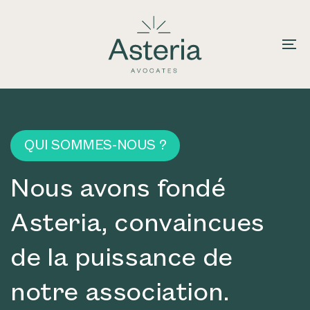
Skip
Skip
links
to
primary
To
navigation
na
Skip
to
content
QUI SOMMES-NOUS ?
Nous avons fondé
Asteria, convaincues
de la puissance de
notre association.