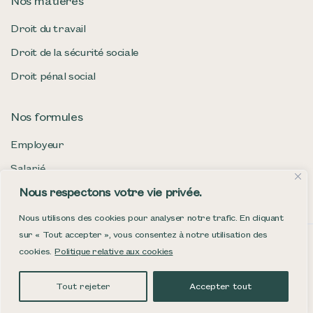
Nos matières
Droit du travail
Droit de la sécurité sociale
Droit pénal social
Nos formules
Employeur
Salarié
Nous respectons votre vie privée.
Assuré social
Nous utilisons des cookies pour analyser notre trafic. En cliquant
sur « Tout accepter », vous consentez à notre utilisation des
Mentions légales et conditions d’intervention
Politique de confidentialité
cookies.
Politique relative aux cookies
Politique de gestion des cookies
Tout rejeter
Accepter tout
Site par Pikteo